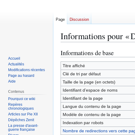
Page
Discussion
Informations pour « D
Informations de base
Aller
Aller
à
à
Accueil
Actualités
la
la
Titre affiché
Modifications récentes
navigation
recherche
Clé de tri par défaut
Page au hasard
Aide
Taille de la page (en octets)
Identifiant dʼespace de noms
Contenus
Identifiant de la page
Pourquoi ce wiki
Repères
Langue du contenu de la page
chronologiques
Articles sur Pie XII
Modèle de contenu de la page
Dépêches Zenit
Indexation par robots
La presse d'avant-
guerre française
Nombre de redirections vers cette pa