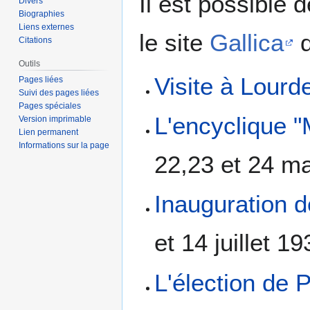
Il est possible 
Divers
Biographies
Liens externes
le site
Gallica
d
Citations
Outils
Visite à Lourd
Pages liées
Suivi des pages liées
Pages spéciales
L'encyclique "
Version imprimable
Lien permanent
Informations sur la page
22,23 et 24 m
Inauguration d
et 14 juillet 19
L'élection de P