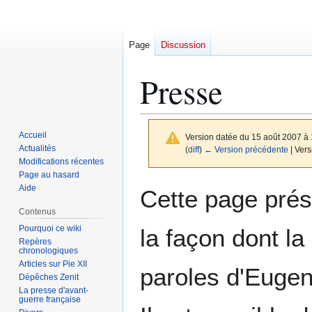
Page
Discussion
Presse
Accueil
Version datée du 15 août 2007 à
Actualités
(
diff
)
← Version précédente
| Vers
Modifications récentes
Page au hasard
Aller
Aller
Aide
Cette page prése
à
à
Contenus
la
la
Pourquoi ce wiki
la façon dont la
navigation
recherche
Repères
chronologiques
Articles sur Pie XII
paroles d'Eugeni
Dépêches Zenit
La presse d'avant-
guerre française