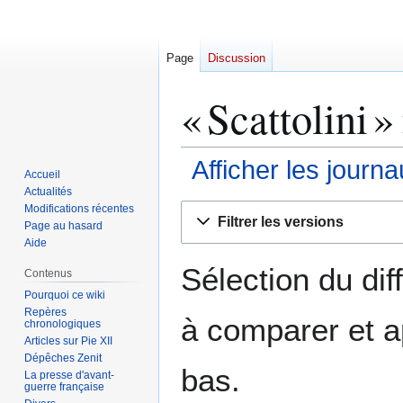
Page
Discussion
« Scattolini »
Afficher les journ
Accueil
Actualités
Aller
Aller
Modifications récentes
Filtrer les versions
Page au hasard
à
à
Aide
la
la
navigation
recherche
Sélection du dif
Contenus
Pourquoi ce wiki
Repères
à comparer et a
chronologiques
Articles sur Pie XII
Dépêches Zenit
bas.
La presse d'avant-
guerre française