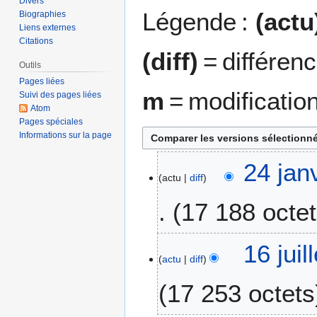
Divers
Légende :
(actu
Biographies
Liens externes
Citations
(diff)
= différen
Outils
Pages liées
m
= modificatio
Suivi des pages liées
Atom
Pages spéciales
Informations sur la page
2
24 jan
actu
diff
4
j
17 188 octe
a
n
A
v
1
16 juil
u
i
actu
diff
6
c
e
j
17 253 octets
u
r
u
n
2
i
r