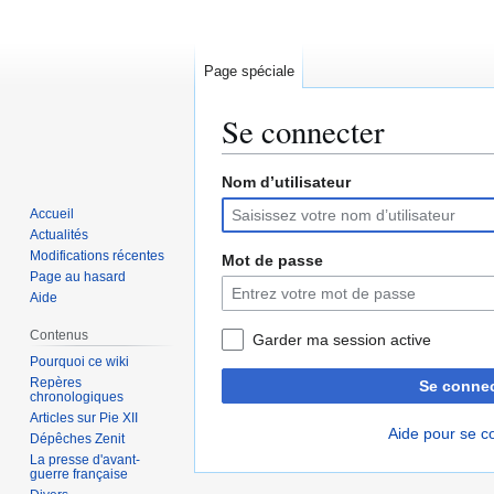
Page spéciale
Se connecter
Nom d’utilisateur
Aller
Aller
à
à
Accueil
la
la
Actualités
navigation
recherche
Modifications récentes
Mot de passe
Page au hasard
Aide
Contenus
Garder ma session active
Pourquoi ce wiki
Repères
Se connec
chronologiques
Articles sur Pie XII
Aide pour se c
Dépêches Zenit
La presse d'avant-
guerre française