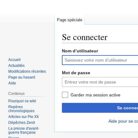
Page spéciale
Se connecter
Nom d’utilisateur
Aller
Aller
à
à
Accueil
la
la
Actualités
navigation
recherche
Modifications récentes
Mot de passe
Page au hasard
Aide
Contenus
Garder ma session active
Pourquoi ce wiki
Repères
Se connec
chronologiques
Articles sur Pie XII
Aide pour se c
Dépêches Zenit
La presse d'avant-
guerre française