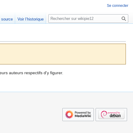
Se connecter
R
e source
Voir l’historique
e
c
h
e
r
c
h
e
eurs auteurs respectifs d'y figurer.
r