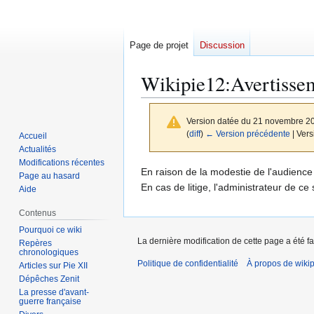
Page de projet
Discussion
Wikipie12
:
Avertisse
Version datée du 21 novembre 2
(
diff
)
← Version précédente
| Vers
Accueil
Actualités
Modifications récentes
Aller
Aller
En raison de la modestie de l'audience
Page au hasard
à
à
En cas de litige, l'administrateur de c
Aide
la
la
Contenus
navigation
recherche
Pourquoi ce wiki
La dernière modification de cette page a été f
Repères
chronologiques
Politique de confidentialité
À propos de wiki
Articles sur Pie XII
Dépêches Zenit
La presse d'avant-
guerre française