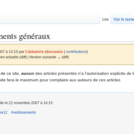
Lire
Voir le text
ments généraux
007 à 14:15 par
Cdebalorre
(
discussion
|
contributions
)
ion actuelle (diff) | Version suivante → (diff)
 de ce site,
aucun
des articles présentés n'a l'autorisation explicite de l
e site fera le maximum pour complaire aux auteurs de ces articles.
aite le 21 novembre 2007 à 14:15.
pie12
Avertissements